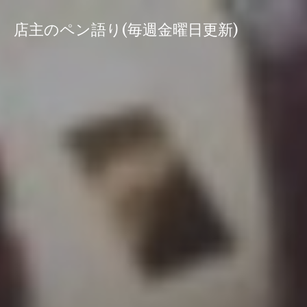
コ
ン
店主のペン語り(毎週金曜日更新)
テ
ン
ツ
へ
ス
キ
ッ
プ