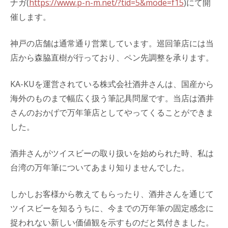
ナガ(
https://www.p-n-m.net/?tid=5&mode=f15
)にて開
催します。
神戸の店舗は通常通り営業しています。巡回筆店には当
店から森脇直樹が行っており、ペン先調整を承ります。
KA-KUを運営されている株式会社酒井さんは、国産から
海外のものまで幅広く扱う筆記具問屋です。当店は酒井
さんのおかげで万年筆店としてやってくることができま
した。
酒井さんがツイスビーの取り扱いを始められた時、私は
台湾の万年筆についてあまり知りませんでした。
しかしお客様から教えてもらったり、酒井さんを通じて
ツイスビーを知るうちに、今までの万年筆の固定感念に
捉われない新しい価値観を示すものだと気付きました。