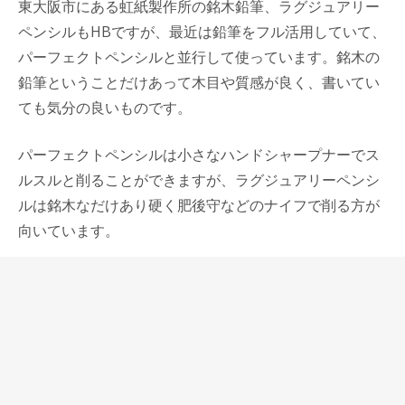
東大阪市にある虹紙製作所の銘木鉛筆、ラグジュアリー
ペンシルもHBですが、最近は鉛筆をフル活用していて、
パーフェクトペンシルと並行して使っています。銘木の
鉛筆ということだけあって木目や質感が良く、書いてい
ても気分の良いものです。
パーフェクトペンシルは小さなハンドシャープナーでス
ルスルと削ることができますが、ラグジュアリーペンシ
ルは銘木なだけあり硬く肥後守などのナイフで削る方が
向いています。
これは独断と偏見かもしれないけれど、使っていると通
っぽく見られる筆記具は、一位は万年筆で、その次は鉛
筆なのではないかと思っています。
それほど鉛筆は奥が深く、使う楽しみのある筆記具で、
銘木で鉛筆を作ろうと思った虹紙製作所のセンスが素晴