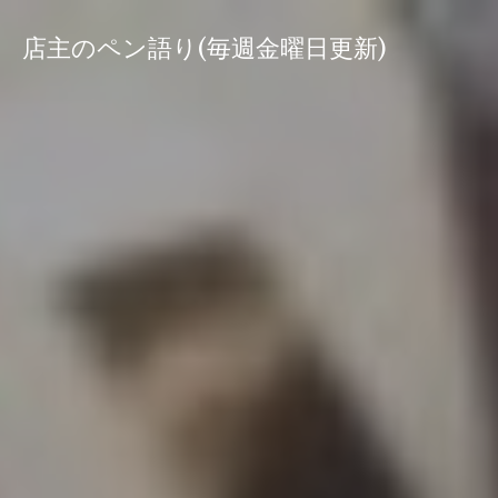
コ
ン
店主のペン語り(毎週金曜日更新)
テ
ン
ツ
へ
ス
キ
ッ
プ