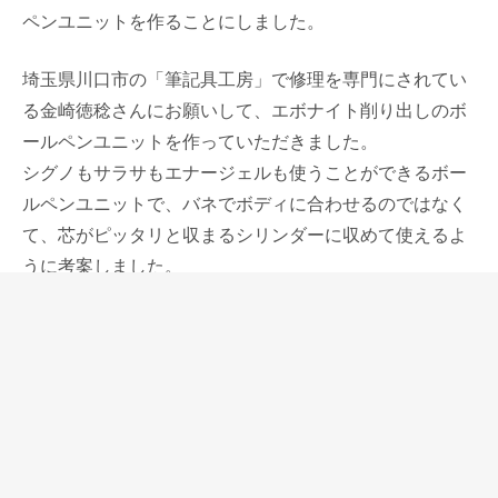
ペンユニットを作ることにしました。
埼玉県川口市の「筆記具工房」で修理を専門にされてい
る金崎徳稔さんにお願いして、エボナイト削り出しのボ
ールペンユニットを作っていただきました。
シグノもサラサもエナージェルも使うことができるボー
ルペンユニットで、バネでボディに合わせるのではなく
て、芯がピッタリと収まるシリンダーに収めて使えるよ
うに考案しました。
できあがったこしらえのゲルインクボールペンは、使っ
てみるとまずかなり気分が良い。
そしてエボナイトで作ったので、従来のプラスチック製
と違い、たわみのないしっかりした筆記感が得られまし
た。
こしらえはパイロットカスタム742、カスタムヘリテイ