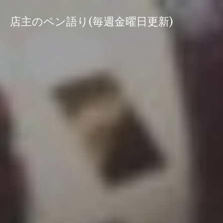
コ
ン
店主のペン語り(毎週金曜日更新)
テ
ン
ツ
へ
ス
キ
ッ
プ