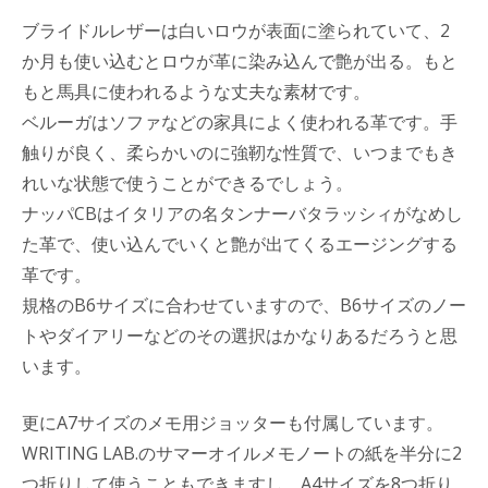
ブライドルレザーは白いロウが表面に塗られていて、2
か月も使い込むとロウが革に染み込んで艶が出る。もと
もと馬具に使われるような丈夫な素材です。
ベルーガはソファなどの家具によく使われる革です。手
触りが良く、柔らかいのに強靭な性質で、いつまでもき
れいな状態で使うことができるでしょう。
ナッパCBはイタリアの名タンナーバタラッシィがなめし
た革で、使い込んでいくと艶が出てくるエージングする
革です。
規格のB6サイズに合わせていますので、B6サイズのノー
トやダイアリーなどのその選択はかなりあるだろうと思
います。
更にA7サイズのメモ用ジョッターも付属しています。
WRITING LAB.のサマーオイルメモノートの紙を半分に2
つ折りして使うこともできますし、A4サイズを8つ折り