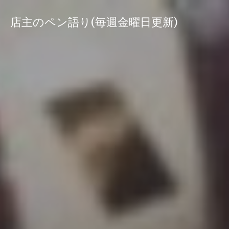
コ
ン
店主のペン語り(毎週金曜日更新)
テ
ン
ツ
へ
ス
キ
ッ
プ