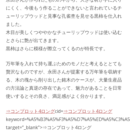
にくく、今後もう作ることができないと言われているチ
ューリップウッドと見事な孔雀杢を見せる黒柿を仕入れ
ました。
木目が美しくつややかなチューリップウッドは使い込む
とさらに艶が出てきます。
黒柿はさらに模様が際立ってくるのが特長です。
万年筆を入れて持ち運ぶためのモノだと考えるととても
贅沢なものですが、永田さんが提案する万年筆を収納す
る、木の塊から削り出した銘木のケースが、大量生産品
の方法論と真逆の存在であって、魅力があることを日常
使いするとその良さ、満足感がよく分かります。
⇒コンプロット4ロング
cid=
⇒コンプロット4ロング
keyword=%A5%B3%A5%F3%A5%D7%A5%ED%A5%C3%A5
target=”_blank”>⇒コンプロット4ロング