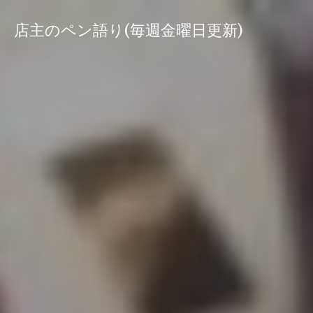
コ
ン
店主のペン語り(毎週金曜日更新)
テ
ン
ツ
へ
ス
キ
ッ
プ