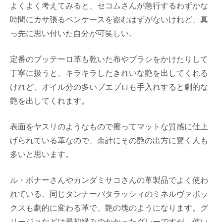
よくよく考えてみると、セコムさんが急行するわずかな
時間にカサ張るペンケースを盗むはずがないけれど、真
っ先に思い付いた自分が可笑しい。
定番のブッテーロ革も乾いた布やブラシをかけたりして
丁寧に扱うと、キラキラしたきれいな艶を出してくれる
けれど、オイル分の多いプエブロも手入れすると劇的な
艶を出してくれます。
表面をヤスリのようなもので擦ってマットな質感に仕上
げられている革なので、余計にその艶の出方に驚く人も
多いと思います。
ル・ボナーさんやカンダミサコさんの革製品でよく使わ
れている、同じタンナーバタラッシィのミネルヴァボッ
クスも劇的に変わる革で、艶の塊のようになります。グ
リージョなどは最初緑みのかかったグレーですが、使い