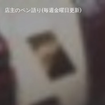
コ
ン
店主のペン語り(毎週金曜日更新)
テ
ン
ツ
へ
ス
キ
ッ
プ