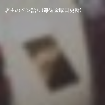
コ
ン
店主のペン語り(毎週金曜日更新)
テ
ン
ツ
へ
ス
キ
ッ
プ