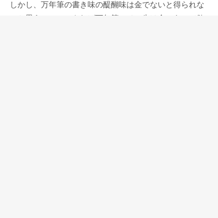
しかし、万年筆の書き味の醍醐味は金でないと得られな
いと思うので、できれば万年筆のペン先は金であって欲
しい。だから昨今の業界の動きをつまらなく思っていま
した。
ウォーターマンエキスパートの金ペン先モデル発売は、
そんな杞憂を少し晴らしてくれる、私にとって明るい出
来事です。
エキスパートの金ペン先は少し硬めのものですが、金属
でドッシリとしたボディとの相性が良く、硬質なスチー
ルペン先とは違う豊かな書き味を持っています。
ウォーターマンを代表する万年筆だと思っているエキス
パートの待望の金ペン先モデル。価格も抑えめで、この
万年筆で初めて金ペン先を使う人も増えると思います
し、ウォーターマンをこのペンで初めて使う人も増える
と思います。