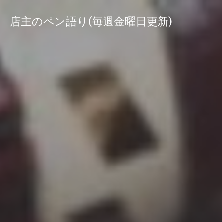
コ
ン
店主のペン語り(毎週金曜日更新)
テ
ン
ツ
へ
ス
キ
ッ
プ