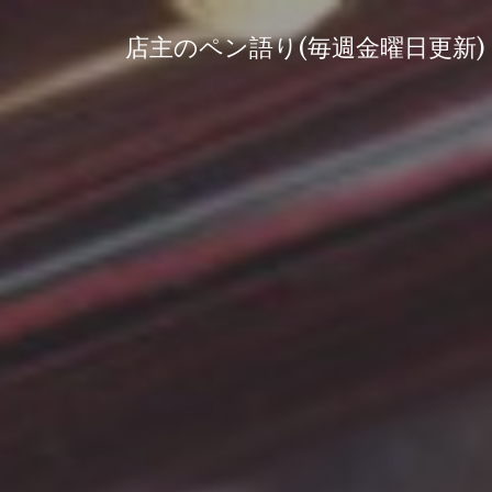
コ
ン
店主のペン語り(毎週金曜日更新)
テ
ン
ツ
へ
ス
キ
ッ
プ