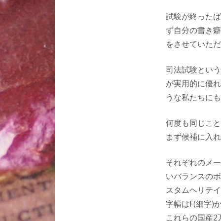
試験が終ったば
ず自分の書き癖
をさせていただ
司法試験という
が実用的に優れ
うな私たちにも
何度も同じこと
まず候補に入れ
それぞれのメー
いバランスのボ
スタムヘリテイ
字幅はF(細字
これらの国産2