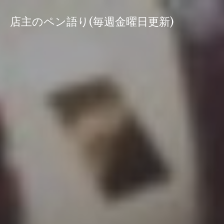
コ
ン
店主のペン語り(毎週金曜日更新)
テ
ン
ツ
へ
ス
キ
ッ
プ