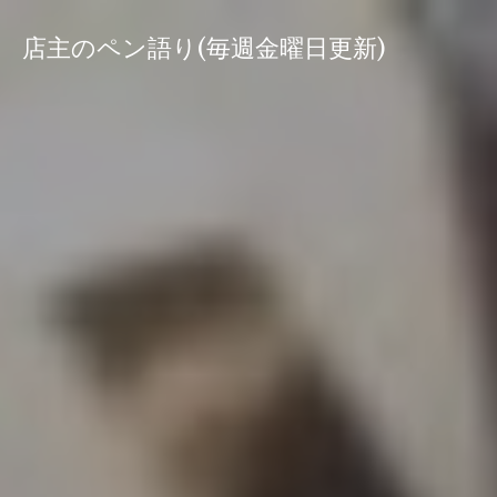
コ
ン
店主のペン語り(毎週金曜日更新)
テ
ン
ツ
へ
ス
キ
ッ
プ