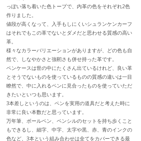
っぽい落ち着いた色トープで、内革の色をそれぞれ2色
作りました。
値段が高くなって、入手もしにくいシュランケンカーフ
はそれでもこの革でないとダメだと思わせる質感の高い
革。
様々なカラーバリエーションがありますが、どの色も自
然で、しなやかさと強靭さも併せ持った革です。
ペンケースは世の中にたくさん出ているけれど、良い革
とそうでないものを使っているものの質感の違いは一目
瞭然で、中に入れるペンに見合ったものを使っていただ
きたいといつも思います。
3本差しというのは、ペンを実用の道具だと考えた時に
非常に良い本数だと思っています。
万年筆、ボールペン、ペンシルのセットを持ち歩くこと
もできるし、細字、中字、太字や黒、赤、青のインクの
色など、3本という組み合わせは全てをカバーできる最