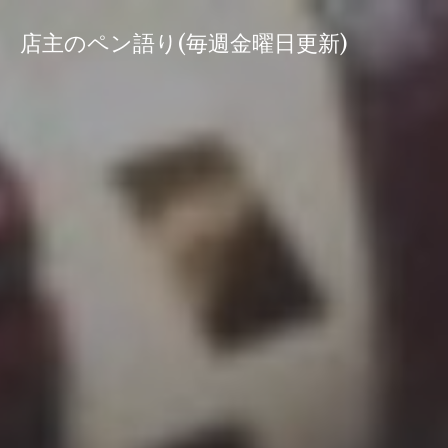
コ
ン
店主のペン語り(毎週金曜日更新)
テ
ン
ツ
へ
ス
キ
ッ
プ