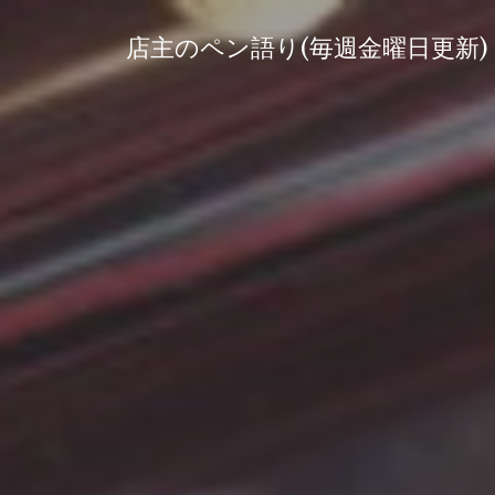
コ
ン
店主のペン語り(毎週金曜日更新)
テ
ン
ツ
へ
ス
キ
ッ
プ