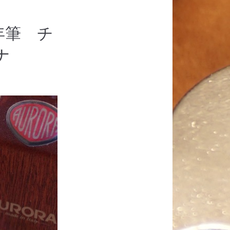
年筆 チ
ナ