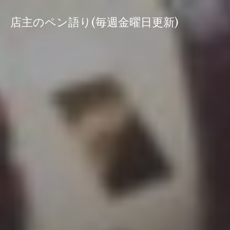
コ
ン
店主のペン語り(毎週金曜日更新)
テ
ン
ツ
へ
ス
キ
ッ
プ