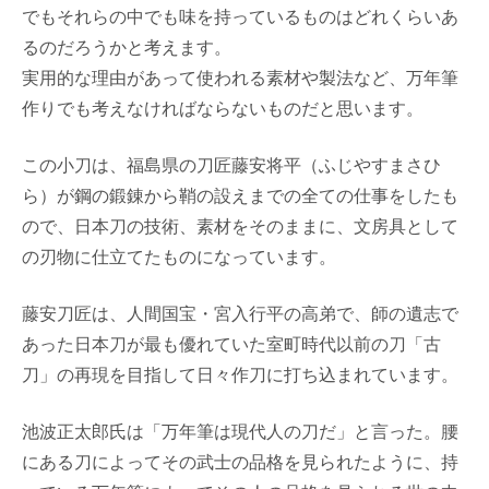
でもそれらの中でも味を持っているものはどれくらいあ
るのだろうかと考えます。
実用的な理由があって使われる素材や製法など、万年筆
作りでも考えなければならないものだと思います。
この小刀は、福島県の刀匠藤安将平（ふじやすまさひ
ら）が鋼の鍛錬から鞘の設えまでの全ての仕事をしたも
ので、日本刀の技術、素材をそのままに、文房具として
の刃物に仕立てたものになっています。
藤安刀匠は、人間国宝・宮入行平の高弟で、師の遺志で
あった日本刀が最も優れていた室町時代以前の刀「古
刀」の再現を目指して日々作刀に打ち込まれています。
池波正太郎氏は「万年筆は現代人の刀だ」と言った。腰
にある刀によってその武士の品格を見られたように、持