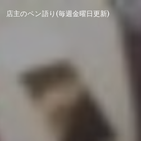
コ
ン
店主のペン語り(毎週金曜日更新)
テ
ン
ツ
へ
ス
キ
ッ
プ