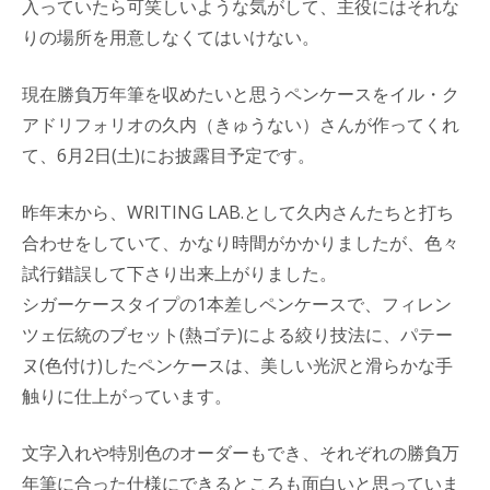
入っていたら可笑しいような気がして、主役にはそれな
りの場所を用意しなくてはいけない。
現在勝負万年筆を収めたいと思うペンケースをイル・ク
アドリフォリオの久内（きゅうない）さんが作ってくれ
て、6月2日(土)にお披露目予定です。
昨年末から、WRITING LAB.として久内さんたちと打ち
合わせをしていて、かなり時間がかかりましたが、色々
試行錯誤して下さり出来上がりました。
シガーケースタイプの1本差しペンケースで、フィレン
ツェ伝統のブセット(熱ゴテ)による絞り技法に、パテー
ヌ(色付け)したペンケースは、美しい光沢と滑らかな手
触りに仕上がっています。
文字入れや特別色のオーダーもでき、それぞれの勝負万
年筆に合った仕様にできるところも面白いと思っていま