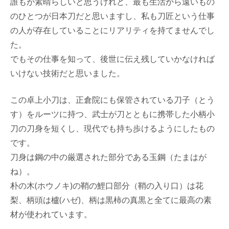
誰もが素晴らしいと思うけれど、最も生活から遠いもの
のひとつが日本刀だと思いますし、私も刀匠という仕事
の人が存在していることにリアリティを持てませんでし
た。
でもその仕事を知って、後世に伝え残していかなければ
いけない技術だと思いました。
この卓上小刀は、正倉院にも保管されている刀子（とう
す）をルーツに持つ、武士が刀とともに携帯した小柄小
刀の刀身を短くし、現代でも持ち歩けるようにしたもの
です。
刀身は鋼の中の厳選された部分である玉鋼（たまはが
ね）。
朴の木(ホウノキ)の鞘の鯉口部分（鞘の入り口）は花
梨、柄頭は櫨(ハゼ)、柄は黒柿の真黒と全てに最高の素
材が使われています。