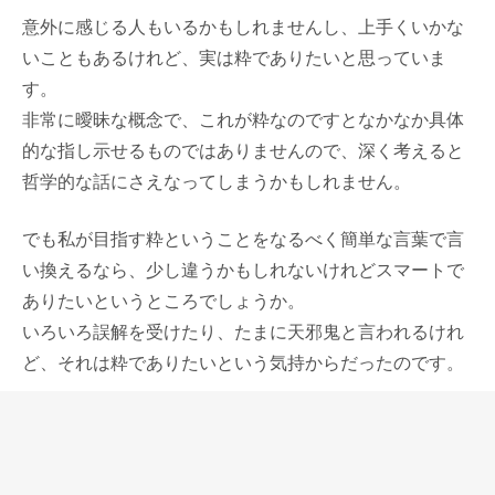
意外に感じる人もいるかもしれませんし、上手くいかな
いこともあるけれど、実は粋でありたいと思っていま
す。
非常に曖昧な概念で、これが粋なのですとなかなか具体
的な指し示せるものではありませんので、深く考えると
哲学的な話にさえなってしまうかもしれません。
でも私が目指す粋ということをなるべく簡単な言葉で言
い換えるなら、少し違うかもしれないけれどスマートで
ありたいというところでしょうか。
いろいろ誤解を受けたり、たまに天邪鬼と言われるけれ
ど、それは粋でありたいという気持からだったのです。
「粋の構造」(九鬼 周造著岩波文庫)。妙な図形が描かれ
た表紙に、そしてその題名に惹かれて読んだ本でした。
「粋の構造」は粋という言葉を精神的に、感覚的に、外