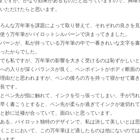
室ですが、かなり効果があるものだと思っていますので、興味
いただけたらと思います。
ろんな万年筆を課題によって取り替えて、それぞれの良さを見
使う万年筆がパイロットシルバーンで決まってきました。
バーンが、私が持っている万年筆の中で一番きれいな文字を書
ったからでした。
でも私ですが、万年筆の影響を大きく受けるのは恥ずかしいと
への入りが深くバランスが良く、ペンポイントがボディ断面の
理由だと思われますが、ペンの後ろの方を持って寝かせて書き
長です。
とペン先が指に触れて、インクを引っ張ってしまい、手が汚れ
早く書こうとすると、ペン先が柔らか過ぎてインクが途切れて
と妙に辻褄が合っていて、面白いと思っています。
ある、パイロット独特のデザインで、私は決して美しいとは思
くことにおいて、この万年筆ほど適したものは他にないのでは
います。