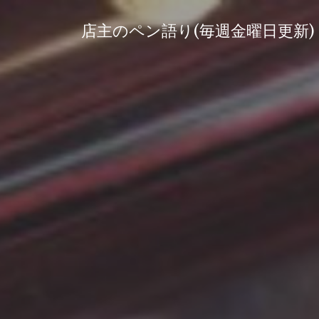
コ
ン
店主のペン語り(毎週金曜日更新)
テ
ン
ツ
へ
ス
キ
ッ
プ