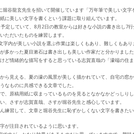
に堀谷龍玄先生を招いて開催しています「万年筆で美しい文字
紙に美しい文字を書くという課題に取り組んでいます。
を予定していて、8月2日の教室からは好きな小説の書き出し7
いただいたものを練習します。
0文字内が美しい小説を選ぶ作業は楽しくもあり、難しくもあり
が多かった夏目漱石は書き出しも美しい作家だと分かりました
けど情緒的な描写をすると思っている志賀直哉の「濠端の住ま
から見える、夏の濠の風景が美しく描かれていて、自宅の窓か
うなものに共感できる文章でした。
で、原稿用紙に収まっているものを見るとなかなかどっしりし
い、さすが志賀直哉、さすが堀谷先生と感心しています。
ん練習して、文章と堀谷先生に恥ずかしくない文字を書きたい
字が注目されているように思います。