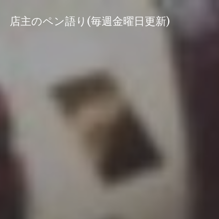
コ
ン
店主のペン語り(毎週金曜日更新)
テ
ン
ツ
へ
ス
キ
ッ
プ