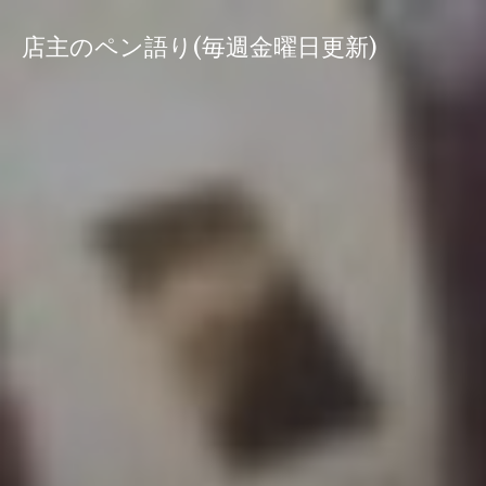
コ
ン
店主のペン語り(毎週金曜日更新)
テ
ン
ツ
へ
ス
キ
ッ
プ