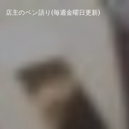
コ
ン
店主のペン語り(毎週金曜日更新)
テ
ン
ツ
へ
ス
キ
ッ
プ