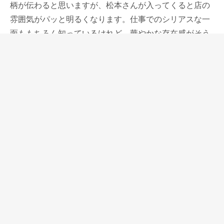
柄が伝わると思いますが、松本さんが入ってくると店の
雰囲気がパッと明るくなります。仕事でのシリアスな一
面ももちろん知っているけれど、華やかな存在感がそう
感じさせるのだと思います。
何気ない話をするだけで、松本さんにはそんなつもりは
ないかもしれないけれど、いつも色々なことを教えても
らっています。時には心配をかけていることも分かって
いて、それは出会って15年経った今でも変わらずで、申
し訳なく思っています。
松本さんが当店に立ち寄った後、元町駅前のかつ丼の店
「吉兵衛」に行くのを楽しみにしていると聞いて、私も
一緒に行くようになりました。
吉兵衛は以前働いていた会社の近くにもあったので、よ
く行っていました。当時はご飯大盛り＆とんかつダブル