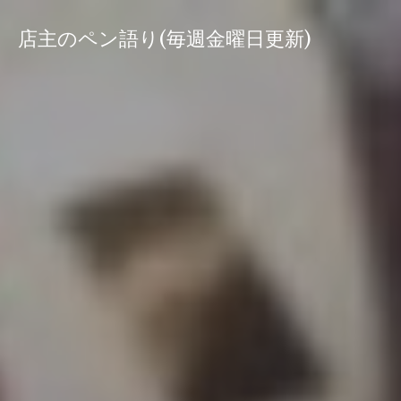
コ
ン
店主のペン語り(毎週金曜日更新)
テ
ン
ツ
へ
ス
キ
ッ
プ