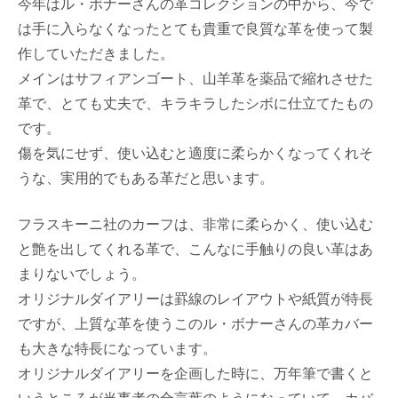
今年はル・ボナーさんの革コレクションの中から、今で
は手に入らなくなったとても貴重で良質な革を使って製
作していただきました。
メインはサフィアンゴート、山羊革を薬品で縮れさせた
革で、とても丈夫で、キラキラしたシボに仕立てたもの
です。
傷を気にせず、使い込むと適度に柔らかくなってくれそ
うな、実用的でもある革だと思います。
フラスキーニ社のカーフは、非常に柔らかく、使い込む
と艶を出してくれる革で、こんなに手触りの良い革はあ
まりないでしょう。
オリジナルダイアリーは罫線のレイアウトや紙質が特長
ですが、上質な革を使うこのル・ボナーさんの革カバー
も大きな特長になっています。
オリジナルダイアリーを企画した時に、万年筆で書くと
いうところが当事者の合言葉のようになっていて、カバ