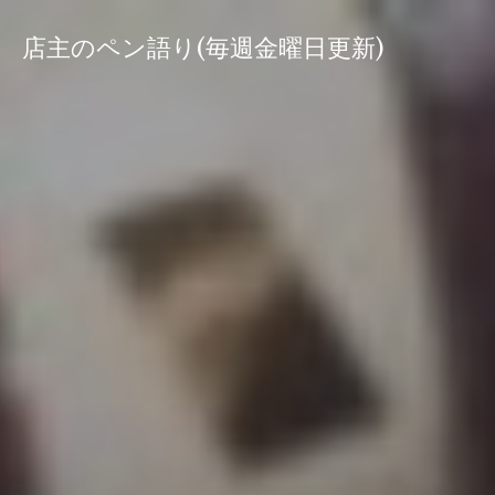
コ
ン
店主のペン語り(毎週金曜日更新)
テ
ン
ツ
へ
ス
キ
ッ
プ