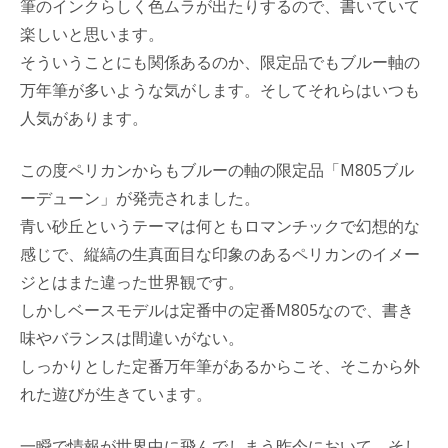
筆のインクらしく色ムラが出たりするので、書いていて
楽しいと思います。
そういうことにも関係あるのか、限定品でもブルー軸の
万年筆が多いような気がします。そしてそれらはいつも
人気があります。
この度ペリカンからもブルーの軸の限定品「M805ブル
ーデューン」が発売されました。
青い砂丘というテーマは何ともロマンチックで幻想的な
感じで、縦縞の生真面目な印象のあるペリカンのイメー
ジとはまた違った世界観です。
しかしベースモデルは定番中の定番M805なので、書き
味やバランスは間違いがない。
しっかりとした定番万年筆があるからこそ、そこから外
れた遊びが生きています。
一瞬で情報が世界中に飛んでしまう昨今において、そし