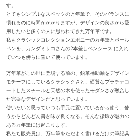
す。
とてもシンプルなスペックの万年筆で、そのバランスに
慣れるのに時間がかかりますが、デザインの良さから愛
用したいと多くの人に思われてきた万年筆です。
私もクラシックコレクションエボニーの万年筆とボール
ペンを、カンダミサコさんの2本差しペンシース に入れ
ていつも傍らに置いて使っています。
万年筆がこの世に登場する前の、鉛筆補助軸をデザイン
モチーフにしているクラシックさと、硬質なプラチナコ
ートしたスチールと天然の木を使ったモダンさが融合し
た完璧なデザインだと思っています。
使いたいと思っていつも手元に置いているから使う。使
うからどんどん書き味が良くなる。そんな循環が魅力の
ある万年筆には起こります。
私たち販売員は、万年筆をただよく書けるだけの筆記具