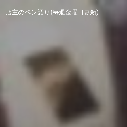
コ
ン
店主のペン語り(毎週金曜日更新)
テ
ン
ツ
へ
ス
キ
ッ
プ