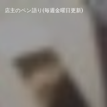
コ
ン
店主のペン語り(毎週金曜日更新)
テ
ン
ツ
へ
ス
キ
ッ
プ