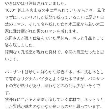
やきはやはり注目されていました。
1000年以上も火山灰の中に埋もれていたからこそ、風化
せずにしっかりとした状態で残っていることに歴史と自
然のロマン、そして名を残した亡き木工家から若い木工
家に受け継がれた男のロマンを感じます。
永田さんが長く仕込んでいた黒柿も、やっと作品として
姿を現しました。
隙間なく孔雀杢が現れた良材で、今回の目玉だったと思
います。
パロサントは珍しい鮮やかな緑色の木。水に沈む木とし
て有名なリグナムバイタとよく似た木ですが、パロサン
トの方が粘りがあり、割れなどの心配は少ないそうで
す。
紫外線に当たると緑味が増していく素材で、ネットリと
した質感が魅力のなかなか良いものだと思っています。