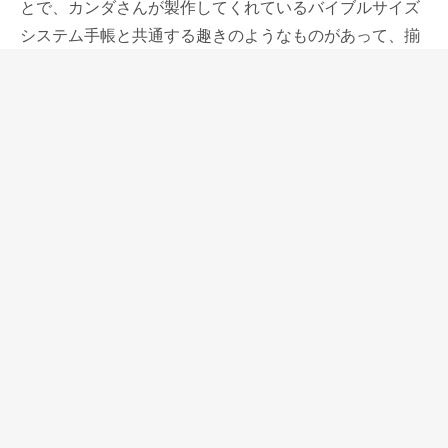
とで、カンダさんが製作してくれているバイブルサイズ
システム手帳と共通する趣きのようなものがあって、揃
いで持ちたいと思わせてくれます。
私はこのカンダミサコ2本差しペンシースに、手帳用万
年筆と手帳にしか使っていないペンテルマルチ8を入れ
て使っています。
標準的な太さのペンなら適度にホールドしてくれて使い
やすい。
それは素材であるシュランケンカーフの、中身に応じて
伸縮し、しっかりした張りを残しながらその形状を維持
してくれる特性もあって、素材と形がピッタリとハマっ
たものだと思っています。
2本のペンをスマートに収納してくれて、スマートに使
うことができる2本差しペンシース。
夏ペンケースと言う言葉がピッタリな、温かくなる季節
の好みの変化に応えてくれるペンケースです。