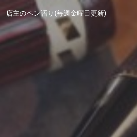
コ
ン
店主のペン語り(毎週金曜日更新)
テ
ン
ツ
へ
ス
キ
ッ
プ