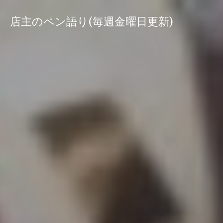
コ
ン
店主のペン語り(毎週金曜日更新)
テ
ン
ツ
へ
ス
キ
ッ
プ