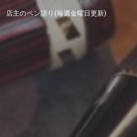
コ
ン
店主のペン語り(毎週金曜日更新)
テ
ン
ツ
へ
ス
キ
ッ
プ