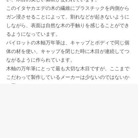
このイタヤカエデの木の繊維にプラスチックを内側から
ガン浸させることによって、割れなどが起きないように
しながら、表面は自然な木の手触りを感じることができ
るようになっています。
パイロットの木軸万年筆は、キャップとボディで同じ個
体の材を使い、キャップを閉じた時に木目が連続してつ
ながるように作られています。
木軸の万年筆にとって最も大切な木目ですが、ここまで
こだわって製作しているメーカーは少ないのではないか
と思います。
パイロットの創業当初から貫かれているクラフトマンシ
ップが感じられる話です。
カスタムカエデはペン先にも、こだわりの強い人たちの
気持ちをくすぐる隠し味があります。
現在のパイロットのスタンダードモデルは、26年前の創