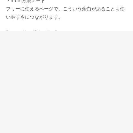
・5mm方眼ノート
フリーに使えるページで、こういう余白があることも使
いやすさにつながります。
[マンスリーダイアリー]
ウィークリーダイアリーもオリジナルフォーマットです
が、このマンスリーダイアリーは画期的なフォーマット
で、正方形サイズだからできた形でもあります。
見開き365日ページ、月別計画表の使い方はウィークリ
ーと同じです。
・本文見開き1か月カレンダー
週番号／残り週、前後月のミニカレンダーを装備してい
ます。
それぞれの日のスペースは無理なく大きめに取っていま
すが、フリーに書き込めるスペースを大きくとること
で、その月のテーマや日付の決まっていない予定も書き