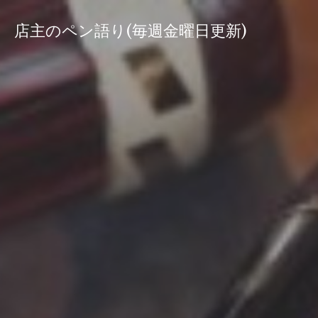
コ
ン
店主のペン語り(毎週金曜日更新)
テ
ン
ツ
へ
ス
キ
ッ
プ