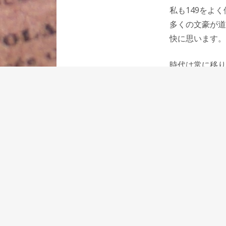
私も149をよ
多くの文豪が道
快に思います。
時代は常に移り
は、必ず店で取
そのひとつが定
年筆は変わらず
ずに酷使した1
⇒モンブランT
2024年2月16日