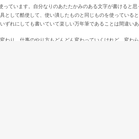
く使っています。自分なりのあたたかみのある文字が書けると思
具として酷使して、使い潰したものと同じものを使っていると
いずれにしても書いていて楽しい万年筆であることは間違いあ
変わり、仕事のやり方もどんどん変わっていくけれど、変わら
り扱っていたいと思う。
番の万年筆たちで、時代が変わって色々なモノが淘汰されてい
に書く喜びを私たちに感じさせてくれます。そのひとつが伊集
49なのだと思います。
OP
投稿者:
PENANDMESSAGE
ペン語り(毎週金曜日更新)
への投稿