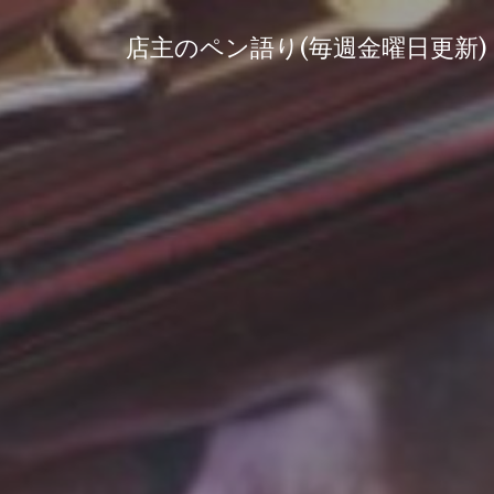
コ
ン
店主のペン語り(毎週金曜日更新)
テ
ン
ツ
へ
ス
キ
ッ
プ