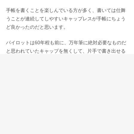
手帳を書くことを楽しんでいる方が多く、書いては仕舞
うことが連続してしやすいキャップレスが手帳にちょう
ど良かったのだと思います。
パイロットは60年程も前に、万年筆に絶対必要なものだ
と思われていたキャップを無くして、片手で書き出せる
万年筆を作るという挑戦をしました。そのおかげで、キ
ャップ無しでもぺン先が乾かない、小さなペン先からは
考えられないほど書き味の良いキャップレス万年筆があ
るのだと思います。
挑戦の度合いは違いますが、この数年間続けていたイベ
ントの形を根本的に変えて、もう一度自分たちの本質に
立ち戻ってイベントに臨めたことは大きな進歩でした。
NANIWA PEN SHOWに来て下さったお客様方にはとて