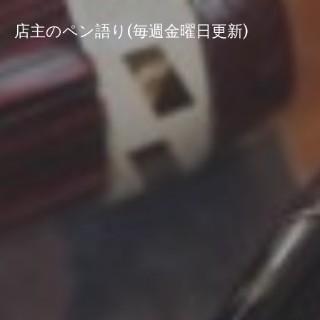
コ
ン
店主のペン語り(毎週金曜日更新)
テ
ン
ツ
へ
ス
キ
ッ
プ