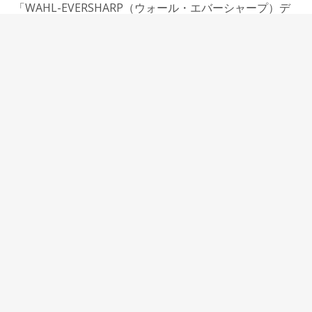
「WAHL-EVERSHARP（ウォール・エバーシャープ）デ
コバンド、スカイライン万年筆」はもちろん、工房楔さ
んとの共同オリジナル企画「万年筆銘木軸こしらえ」も
持って行きます。
でも今回の品揃えの中心に据えているのは、台湾の筆記
具メーカーTWSBI（ツイスビー）のECOシリーズです。
ECOと神戸派計画のノートiiro(イーロ)の色合わせを楽し
んでいただきたいと思い、ECO
とiiroをセットでお買い上げいただいたお客様に、当店
オリジナル試筆紙をプレンゼントするという、ペンショ
ー限定セットを作ります。
ECOは、ツイスビーのペン作りの思想を最も分かりやす
く反映したペンで、今までの万年筆の既成概念の反対を
行くような感覚の万年筆だと思っています。
透明のボディ、POPな色のキャップ、カジュアルなデザ
インだけでなく、自分で分解することを前提として分解