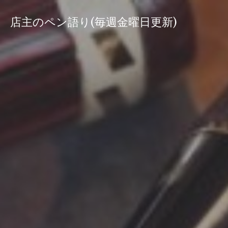
コ
ン
店主のペン語り(毎週金曜日更新)
テ
ン
ツ
へ
ス
キ
ッ
プ