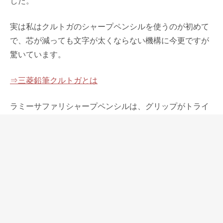
した。
実は私はクルトガのシャープペンシルを使うのが初めて
で、芯が減っても文字が太くならない機構に今更ですが
驚いています。
⇒三菱鉛筆クルトガとは
ラミーサファリシャープペンシルは、グリップがトライ
アングルシェイプになっています。それはとても握りや
すくて、力を抜いてペンを持つことができます。しかし
芯が減って面ができた時に回して芯の尖った部分で書く
ことがやりにくいシャープペンシルでした。
だからこのシャープペンシルにクルトガ機構が付いたの
は見事に合っていて、待望されていた方も多いと思いま
す。