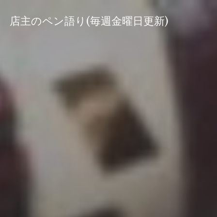
コ
ン
店主のペン語り(毎週金曜日更新)
テ
ン
ツ
へ
ス
キ
ッ
プ