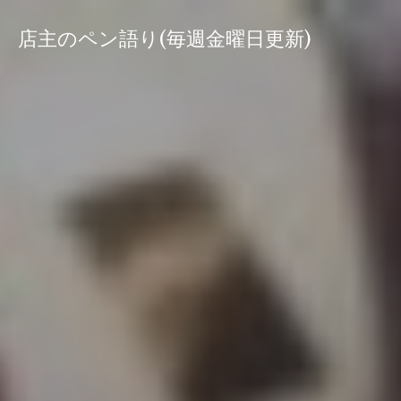
コ
ン
店主のペン語り(毎週金曜日更新)
テ
ン
ツ
へ
ス
キ
ッ
プ