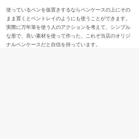
使っているペンを仮置きするならペンケースの上にその
まま置くとペントレイのようにも使うことができます。
実際に万年筆を使う人のアクションを考えて、シンプル
な形で、良い素材を使って作った、これぞ当店のオリジ
ナルペンケースだと自信を持っています。
3本ペンレスト兼用万年筆ケースは2種類の革がありま
す。
もともとシュランケンカーフを使うことが前提でこのペ
ンケースを作りましたので、シュランケンカーフ仕様の
ものはしなやかで使いやすい。
ダグラス革を使ったコンチネンタルはそのエージングに
魅力のある仕様です。ブラシで磨くように手入れしてい
ただくと美しい艶が出て、これもまた革製品の楽しみの
ひとつです。