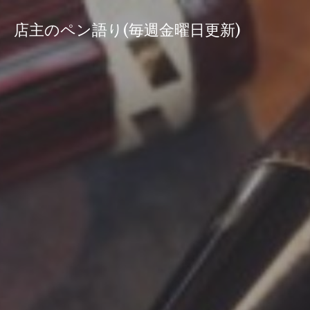
コ
ン
店主のペン語り(毎週金曜日更新)
テ
ン
ツ
へ
ス
キ
ッ
プ