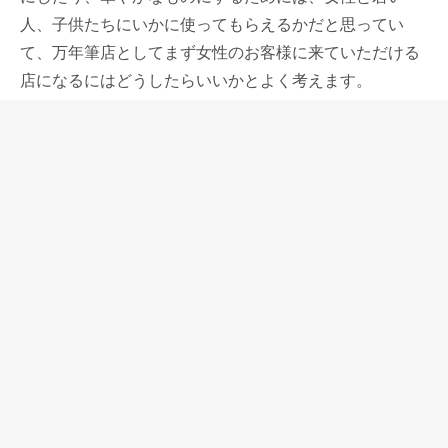
人、子供たちにいかに使ってもらえるかだと思ってい
て、万年筆店としてまず女性のお客様に来ていただける
店になるにはどうしたらいいかとよく考えます。
そう考えるところまで当店を連れてきてくれたのは、カ
ンダミサコさんのペンシースだったのかもしれません。
革1枚を丸めただけのシンプルな形ですが、コロンとし
ていて、素材となるシュランケンカーフのカラーバリエ
ーションと相まって、早い段階から女性のお客様に人気
がありました。
ペリカン600ピンクが発表になった時に写真をカンダさ
んに見てもらって、1本差しと2本差しのペンシースをこ
れに合わせて作って欲しいとお願いしました。
2本差しペンシースもシンプルな形で、ペンの出し入れ
がしやすく、例えば仕事で必要な万年筆とボールペンを
組み合わせて使う時などにスマートに使うことができる