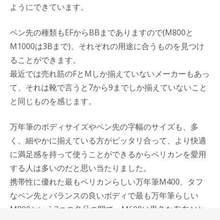
ようにできています。
ペン先の種類もEFからBBまでありますので(M800と
M1000は3Bまで)、それぞれの用途に合うものを見つけ
ることができます。
最近では売れ筋のFとMしか揃えていないメーカーもあっ
て、それは靴で言うと7から9までしか揃えていないこと
と同じものを感じます。
万年筆のボディサイズやペン先の字幅のサイズも、多
く、細やかに揃えている方がピッタリ合って、より快適
に満足感を持って使うことができるからペリカンを愛用
する人は多いのだと思い当たりました。
携帯性に優れた最もペリカンらしい万年筆M400、タフ
なペン先とバランスの良いボディで最も万年筆らしい
M800という2つの名品の間で、M600は異色な存在だと