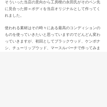
そういった当店の意向から工房楔の永田氏がそのペン先
に見合った拵＝ボディを当店オリジナルとして作ってく
れました。
使われる素材はその時々にある最高のコンディションの
ものを使っていきたいと思っていますのでどんどん変わ
っていきますが、初回としてブラックウッド、ケンポナ
シ、チューリップウッド、マースルバーチで作ってみま
した。
ケンポナシは工房楔も初めて筆記具に使う材ですが、伝
統工芸の指物では古くから使われる素材で、使い込むと
飴色に変化するエージングを楽しむことができます。日
本の木ということも拵の演出に合っている。
日本の木はあまり派手な木目を持たないので、工房楔の
永田さんは余程のものでない限り使いませんが、ケンポ
ナシのこの個体は杢が出ていて、かなりの良材だという