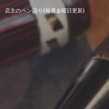
コ
ン
店主のペン語り(毎週金曜日更新)
テ
ン
ツ
へ
ス
キ
ッ
プ