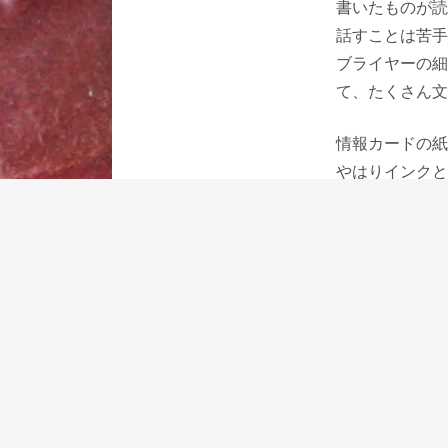
書いたものが読
話すことは苦手
ブライヤーの細
て、たくさん文
情報カードの紙
やはりインクと
国産のものは多
れを選んでも不
ただ海外のある
クを弾きました
色々試した結果
インクの伸びが
た。