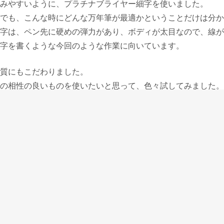
みやすいように、プラチナブライヤー細字を使いました。
でも、こんな時にどんな万年筆が最適かということだけは分か
字は、ペン先に硬めの弾力があり、ボディが太目なので、線が
字を書くような今回のような作業に向いています。
質にもこだわりました。
の相性の良いものを使いたいと思って、色々試してみました。
少紙質の違いはありますが、万年筆での使用を前提に考えられ
愉快なものではないことが分かりました。
メーカーのものは、ボールペン用なのか、表面の強いワックス
。
、ライフの方眼罫のものを使い始めました。
一番良く、にじみも多くないライフの情報カードの紙質が一番