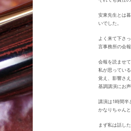
安東先生とは暮
いでした。
よく来て下さっ
言事務所の会報
会報を読ませて
私が思っている
覚え、影響さえ
基調講演にお声
講演は1時間半
かなりちゃんと
まず私は話した