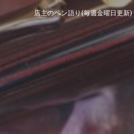
コ
ン
店主のペン語り(毎週金曜日更新)
テ
ン
ツ
へ
ス
キ
ッ
プ