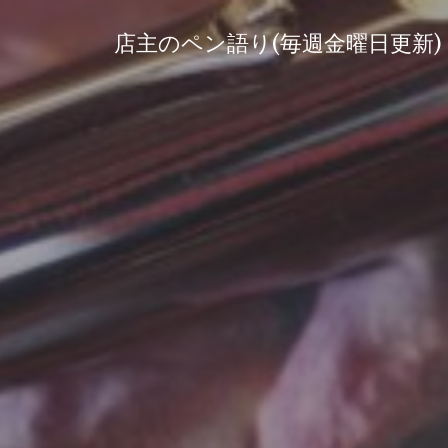
コ
ン
店主のペン語り(毎週金曜日更新)
テ
ン
ツ
へ
ス
キ
ッ
プ