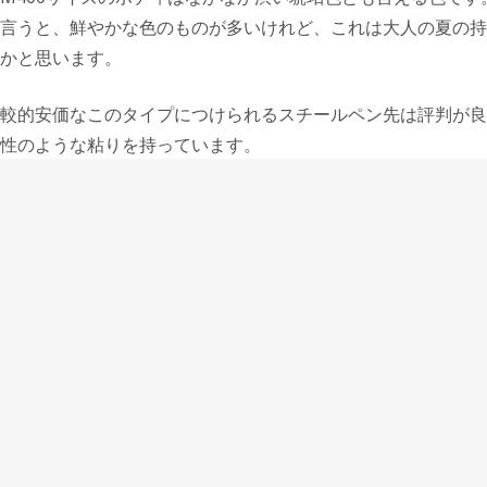
言うと、鮮やかな色のものが多いけれど、これは大人の夏の持
かと思います。
較的安価なこのタイプにつけられるスチールペン先は評判が良
性のような粘りを持っています。
でもあるピストン吸入機構が透けて見えるのもスケルトンボデ
面白いし、機構や入ってくるインクが見えるということも何と
。
の重みで書けるようなものを冬に好む方も、夏にはこのような
くかさ張らない、見た目も涼やかな軽快な1本に惹かれるので
ーがこのような絶妙な中間の色の万年筆を作ることに感心した
けれど、大人のための夏の万年筆という趣のある、ペリカンM2
た。