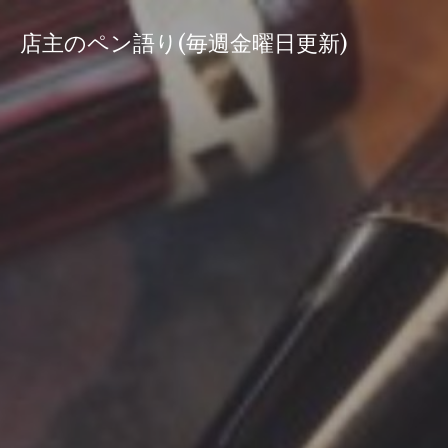
コ
ン
店主のペン語り(毎週金曜日更新)
テ
ン
ツ
へ
ス
キ
ッ
プ