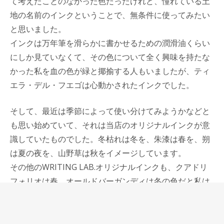
て考えたことのなかった色だったけれど、憧れている土
地の名前のインクということで、無条件に使ってみたい
と思いました。
インクは万年筆を滑らかに書かせるための潤滑油くらい
にしか見ていなくて、その色について全く興味を持たな
かった私を血の色が緑と揶揄する人もいましたが、ティ
エラ・デル・フエゴは心動かされたインクでした。
そして、最近は季節によって使い分けてみようかなどと
も思い始めていて、それは当店のオリジナルインクが意
識していたものでした。冬枯れは冬を、朱漆は春を、朔
は夏の夜を、山野草は秋をイメージしています。
その他のWRITING LAB.オリジナルインクも、クアドリ
フォリオは春、オールドバーガンディは冬の色だと私は
思っています。
季節と関係がないけれど、Cigarのインクは、少し退廃的
なオールドスタイルな男性っぽさを表現したインクで