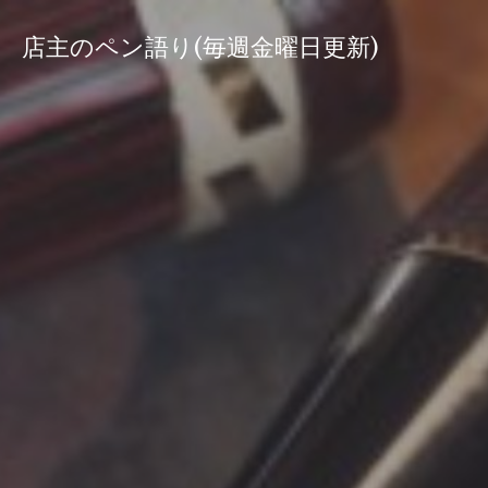
コ
ン
店主のペン語り(毎週金曜日更新)
テ
ン
ツ
へ
ス
キ
ッ
プ