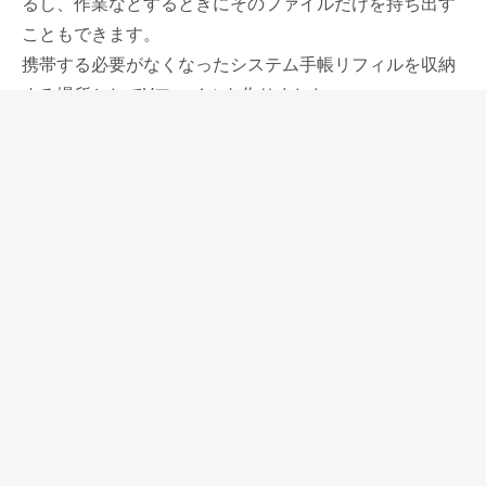
るし、作業などするときにそのファイルだけを持ち出す
こともできます。
携帯する必要がなくなったシステム手帳リフィルを収納
する場所としてVファイルを作りました。
筆文葉のブログ(fudemoyou.wordpress.com) で金治智
子さんが大きさの違う紙片なども収納できると提案して
いますが、サイズにとらわれない、特に小さな紙の収納
にも威力を発揮する書類収納用品です。
しっかりした質感のある紙を使用していて、コレクトの
B6サイズ情報カード用ボックス(https://www.p-n-
m.net/contents/products/OG0239.html)との併用を提案
しています。
このボックスには、Vファイルとともに、システム手帳
本体も収納することができます。
システム手帳を活用するにあたり、ページの分類の仕方
は、その使い勝手を左右する、使い手のセンスが現れる