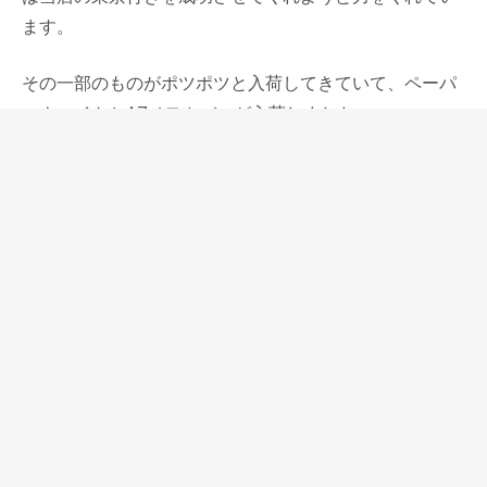
ます。
その一部のものがポツポツと入荷してきていて、ペーパ
ーウェイトとA7メモカバーが入荷しました。
ペーパーウェイトはチョコレートやトリュフくらいの大
きさのとてもかわいらしいもので、他に見たことがない
もの。金属をブッテーロ革で全体をくるんでいるので、
手に冷たくなくて、当たるものに傷をつけることがあり
ません。
A7メモカバーはライフノーブルノートやコクヨから発売
されているミニサイズのノートブックを収めることがで
きるもので、ポケットに忍ばせておきたい一品。
手になじみの良い、強くて柔らかい革シュランケンカー
フと内側は張りのあるブッテーロ革を使用しています。
今回から原材料高騰により価格が上がっているけれど、
とても魅力のあるものです。ちなみにアイリスはその革