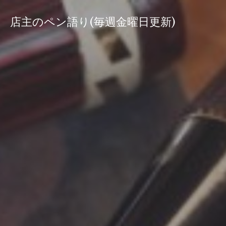
コ
ン
店主のペン語り(毎週金曜日更新)
テ
ン
ツ
へ
ス
キ
ッ
プ