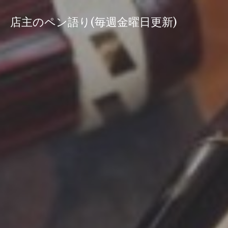
コ
ン
店主のペン語り(毎週金曜日更新)
テ
ン
ツ
へ
ス
キ
ッ
プ