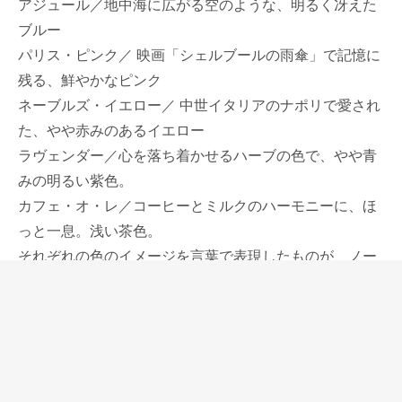
アジュール／地中海に広がる空のような、明るく冴えた
ブルー
パリス・ピンク／ 映画「シェルブールの雨傘」で記憶に
残る、鮮やかなピンク
ネーブルズ・イエロー／ 中世イタリアのナポリで愛され
た、やや赤みのあるイエロー
ラヴェンダー／心を落ち着かせるハーブの色で、やや青
みの明るい紫色。
カフェ・オ・レ／コーヒーとミルクのハーモニーに、ほ
っと一息。浅い茶色。
それぞれの色のイメージを言葉で表現したものが、ノー
トの表紙に貼られています。
それぞれの色に意味があって、自分にとって特別なもの
になる色を見つけることができそうです。
春の限定色としてもうひとつ、ラミーのトレンドカラー