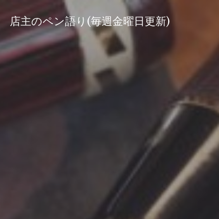
コ
ン
店主のペン語り(毎週金曜日更新)
テ
ン
ツ
へ
ス
キ
ッ
プ