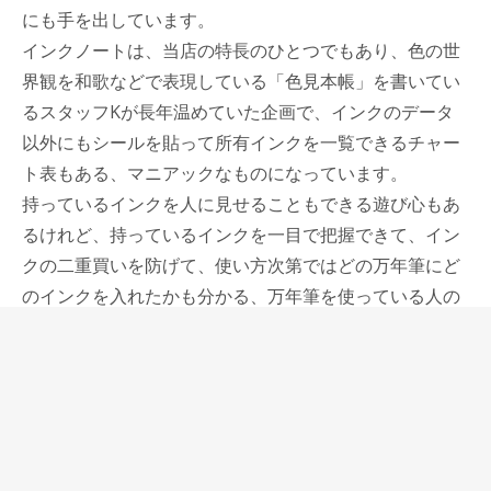
にも手を出しています。
インクノートは、当店の特長のひとつでもあり、色の世
界観を和歌などで表現している「色見本帳」を書いてい
るスタッフKが長年温めていた企画で、インクのデータ
以外にもシールを貼って所有インクを一覧できるチャー
ト表もある、マニアックなものになっています。
持っているインクを人に見せることもできる遊び心もあ
るけれど、持っているインクを一目で把握できて、イン
クの二重買いを防げて、使い方次第ではどの万年筆にど
のインクを入れたかも分かる、万年筆を使っている人の
助けとなるものだと言えます。
中紙はインクの色を正確に残すことができるバガス紙を
こだわって選んでいます。
手応えのある書き味が楽しめる紙で、インクの収まりも
早く、このノートに適したものになっています。
当店オリジナルダイアリーと同じ正方形サイズになって