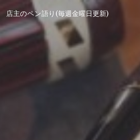
コ
ン
店主のペン語り(毎週金曜日更新)
テ
ン
ツ
へ
ス
キ
ッ
プ