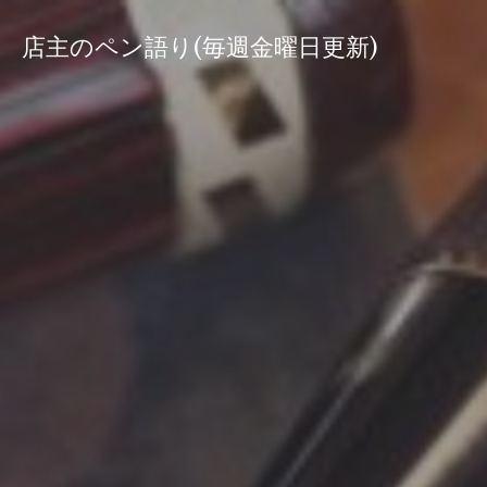
コ
ン
店主のペン語り(毎週金曜日更新)
テ
ン
ツ
へ
ス
キ
ッ
プ