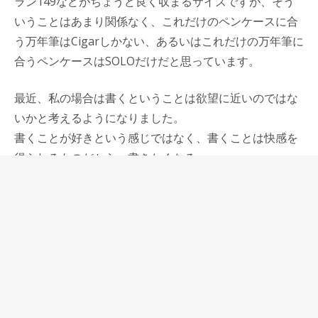
ラン149などがちょうど良く収まるサイズですが、そう
いうことはあまり関係なく、これだけのペンケースに合
う万年筆はCigarしかない、あるいはこれだけの万年筆に
合うペンケースはSOLOだけだと思っています。
最近、私の場合は書くということは欲望に近いのではな
いかと考えるようになりました。
書くことが好きという感じではなく、書くことは快感を
得られるものだから、書きたくなる。
書くことは文化的な行為だからそれが好きな自分は文化
的な人間かもしれないと少し思っていましたが、それは
大きな間違いで、自分の書くという行為はとても本能的
なものかもしれない。
そして、本能的であるからその行為に上手いも下手もな
く、自分にとっての快感をひたすら追い求めて書き続け
る。
書くという行為が人間の根源的な欲によるものであった