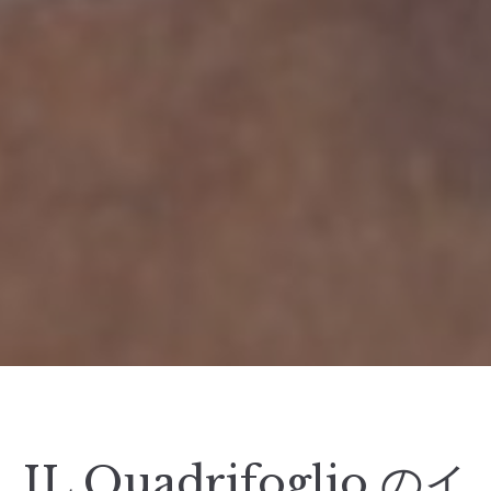
IL Quadrifoglio のイ