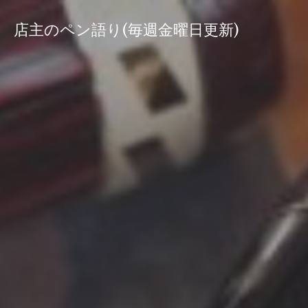
コ
ン
店主のペン語り(毎週金曜日更新)
テ
ン
ツ
へ
ス
キ
ッ
プ