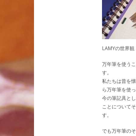
LAMYの世界観
万年筆を使うこ
す。
私たちは昔を懐
ら万年筆を使っ
今の筆記具とし
ことについてそ
す。
でも万年筆のそ