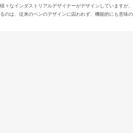
様々なインダストリアルデザイナーがデザインしていますが、
るのは、従来のペンのデザインに囚われず、機能的にも意味の
らしいと思うペン、それはステュディオです。
リーズはカラー、素材、仕上げなどで様々なバリエーションが
スがありますが、実用最低限のステンレスペン先にこの万年筆
ラをイメージしたというクリップは、接触面が小さく、服に差
ザインだけでなく機能的にも意味のある仕様です。
スには、ゴムのグリップがつけられていて、万年筆においてこ
す。
ディが滑って持ちにくいと思う人も多くおられますので、実用
やすい仕様なのだと思っています。