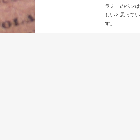
ラミーのペンは
しいと思ってい
す。
私が最もラミー
ステュディオシ
も金とステンレ
義を感じます。
飛行機のプロペ
傷めにくい、デ
マットステンレ
い素材の選択で
でも金属製のボ
ンとしては使い