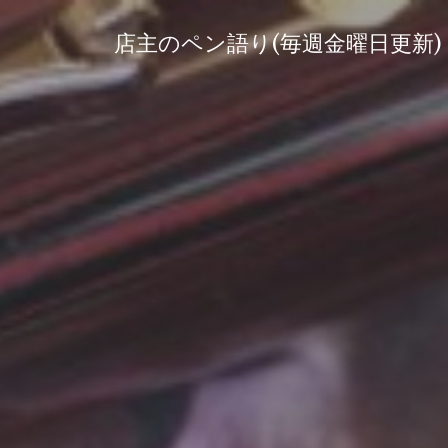
コ
ン
店主のペン語り(毎週金曜日更新)
テ
ン
ツ
へ
ス
キ
ッ
プ