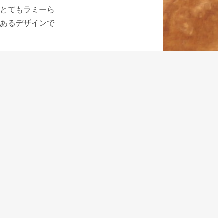
とてもラミーら
あるデザインで
存在し、ペン先
らしさ、存在意
した時に布地を
れは非常に珍し
ペン、事務用ペ