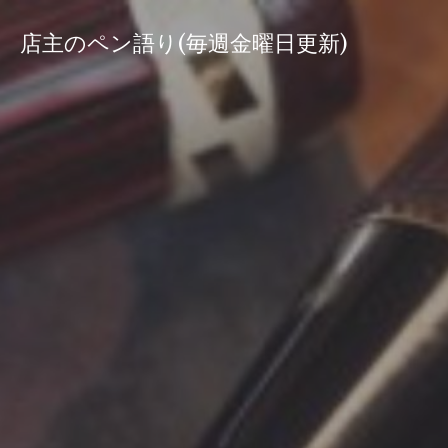
コ
ン
店主のペン語り(毎週金曜日更新)
テ
ン
ツ
へ
ス
キ
ッ
プ