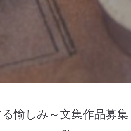
する愉しみ～文集作品募集
～