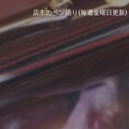
コ
ン
店主のペン語り(毎週金曜日更新)
テ
ン
ツ
へ
ス
キ
ッ
プ