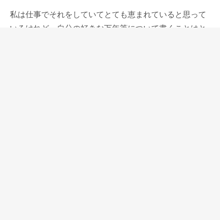
私は仕事でそれをしていてとても恵まれていると思って
いるけれど、自分の好きな万年筆について書くことはと
ても楽しい作業です。
どの万年筆を選んでどんなことをどんな風に書こうか
と、移動中の電車の中や、家で風呂に入ったりしなが
ら、ペンを取らずに考えている時間が、私は書くことの
中で一番楽しい時間だと思っているけれど、皆さんはど
の作業が楽しいと思うだろう。
万年筆を使っている人の多くは書くことが好きだと思っ
ていて、好きな万年筆について書くことを無条件に楽し
んでいただけると私は信じています。
当店創業10周年の文集「雑記から3」にぜひ、原稿をお
寄せ下さい。
⇒文集「雑記から～はじめての万年筆~」