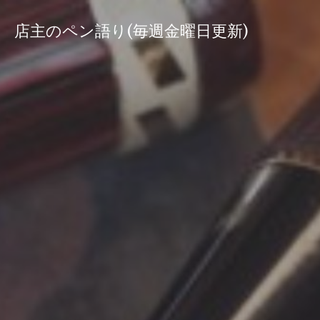
コ
ン
店主のペン語り(毎週金曜日更新)
テ
ン
ツ
へ
ス
キ
ッ
プ